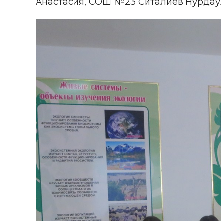
Анастасия, СОШ №23 Ситалиев Нурдаул