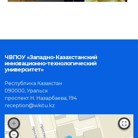
ЧВПОУ «Западно-Казахстанский
инновационно-технологический
университет»
Республика Казахстан
090000, Уральск
проспект Н. Назарбаева, 194
reception@wkitu.kz