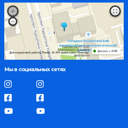
Работает на API 2ГИС
Лицензионное соглашение
Доехать с 2ГИС
Для корректной работы Raster JS API нужен ключ. Помощь:
api@2gis.ru
Мы в социальных сетях