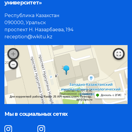
университет»
Республика Казахстан
090000, Уральск
проспект Н. Назарбаева, 194
reception@wkitu.kz
Работает на API 2ГИС
Лицензионное соглашение
Доехать с 2ГИС
Для корректной работы Raster JS API нужен ключ. Помощь:
api@2gis.ru
Мы в социальных сетях