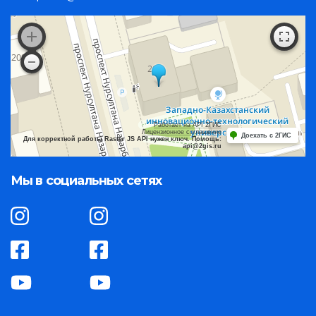
Работает на API 2ГИС
Лицензионное соглашение
Доехать с 2ГИС
Для корректной работы Raster JS API нужен ключ. Помощь:
api@2gis.ru
Мы в социальных сетях