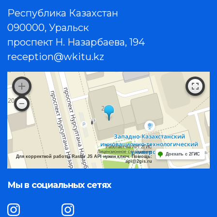
Республика Казахстан
090000, Уральск
проспект Н. Назарбаева, 194
reception@wkitu.kz
Работает на API 2ГИС
Лицензионное соглашение
Доехать с 2ГИС
Для корректной работы Raster JS API нужен ключ. Помощь:
api@2gis.ru
Мы в социальных сетях