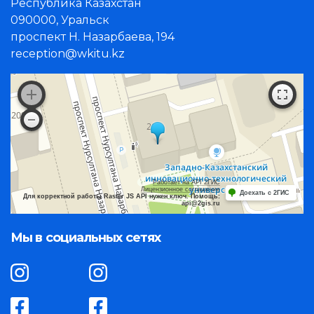
Республика Казахстан
090000, Уральск
проспект Н. Назарбаева, 194
reception@wkitu.kz
Работает на API 2ГИС
Лицензионное соглашение
Доехать с 2ГИС
Для корректной работы Raster JS API нужен ключ. Помощь:
api@2gis.ru
Мы в социальных сетях