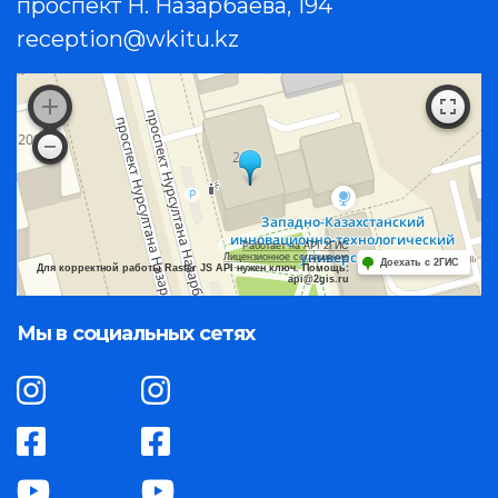
проспект Н. Назарбаева, 194
reception@wkitu.kz
Работает на API 2ГИС
Лицензионное соглашение
Доехать с 2ГИС
Для корректной работы Raster JS API нужен ключ. Помощь:
api@2gis.ru
Мы в социальных сетях