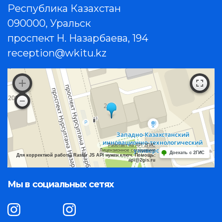
Республика Казахстан
090000, Уральск
проспект Н. Назарбаева, 194
reception@wkitu.kz
Работает на API 2ГИС
Лицензионное соглашение
Доехать с 2ГИС
Для корректной работы Raster JS API нужен ключ. Помощь:
api@2gis.ru
Мы в социальных сетях