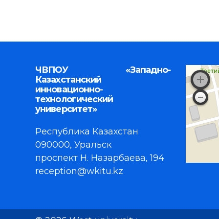
ЧВПОУ «Западно-
Казахстанский
инновационно-
технологический
университет»
Республика Казахстан
090000, Уральск
проспект Н. Назарбаева, 194
reception@wkitu.kz