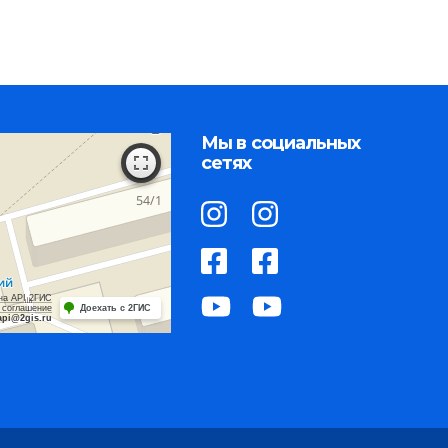
Мы в социальных
сетях
на API 2ГИС
 соглашение
Доехать с 2ГИС
api@2gis.ru