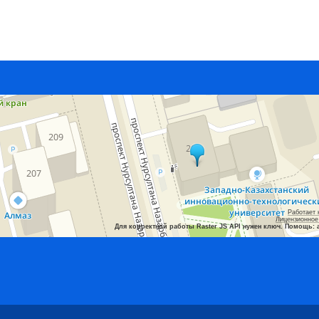
Работает 
Лицензионное
Для корректной работы Raster JS API нужен ключ. Помощь: 