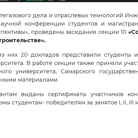
фтегазового дела и отраслевых технологий Инж
аучной конференции студентов и магистра
спективы», проведены заседания секции 10
«С
троительстве».
з них 20 докладов представили студенты и
рситета. В работе секции также приняли уч
ного университета, Самарского государствен
нными материалами.
антам выданы сертификаты участников кон
 студентам- победителям за занятое I, II, III 