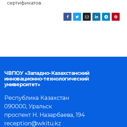
сертификатов.
ЧВПОУ «Западно-Казахстанский
инновационно-технологический
университет»
Республика Казахстан
090000, Уральск
проспект Н. Назарбаева, 194
reception@wkitu.kz