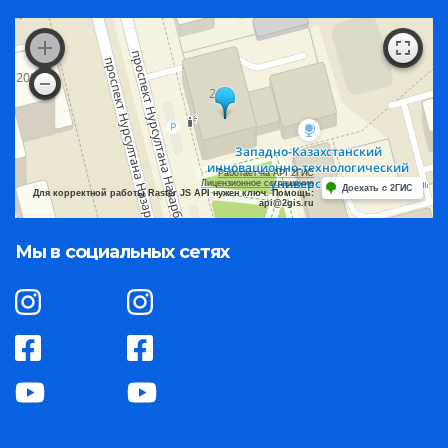
Работает на API 2ГИС
Лицензионное соглашение
Доехать с 2ГИС
Для корректной работы Raster JS API нужен ключ. Помощь:
api@2gis.ru
Мы в социальных сетях