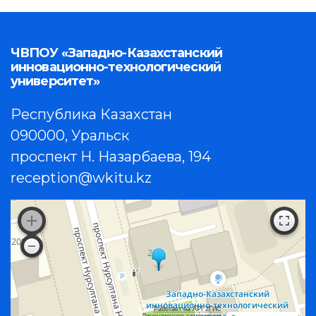
ЧВПОУ «Западно-Казахстанский
инновационно-технологический
университет»
Республика Казахстан
090000, Уральск
проспект Н. Назарбаева, 194
reception@wkitu.kz
Работает на API 2ГИС