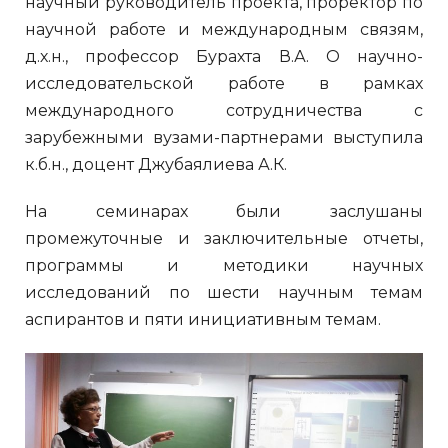
научный руководитель проекта, проректор по
научной работе и международным связям,
д.х.н., профессор Бурахта В.А. О научно-
исследовательской работе в рамках
международного сотрудничества с
зарубежными вузами-партнерами выступила
к.б.н., доцент Джубаялиева А.К.
На семинарах были заслушаны
промежуточные и заключительные отчеты,
программы и методики научных
исследований по шести научным темам
аспирантов и пяти инициативным темам.