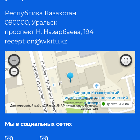
Республика Казахстан
090000, Уральск
проспект Н. Назарбаева, 194
reception@wkitu.kz
Работает на API 2ГИС
Лицензионное соглашение
Доехать с 2ГИС
Для корректной работы Raster JS API нужен ключ. Помощь:
api@2gis.ru
Мы в социальных сетях