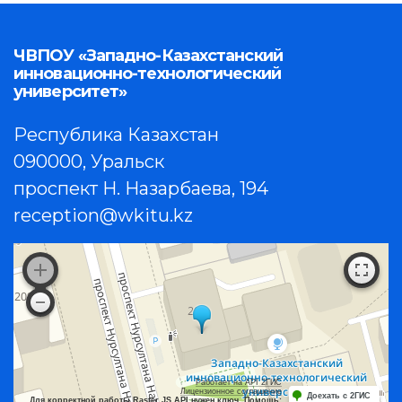
ЧВПОУ «Западно-Казахстанский
инновационно-технологический
университет»
Республика Казахстан
090000, Уральск
проспект Н. Назарбаева, 194
reception@wkitu.kz
Работает на API 2ГИС
Лицензионное соглашение
Доехать с 2ГИС
Для корректной работы Raster JS API нужен ключ. Помощь: