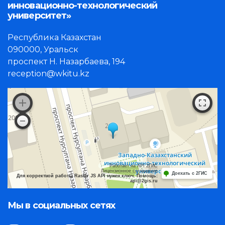
инновационно-технологический
университет»
Республика Казахстан
090000, Уральск
проспект Н. Назарбаева, 194
reception@wkitu.kz
Работает на API 2ГИС
Лицензионное соглашение
Доехать с 2ГИС
Для корректной работы Raster JS API нужен ключ. Помощь:
api@2gis.ru
Мы в социальных сетях