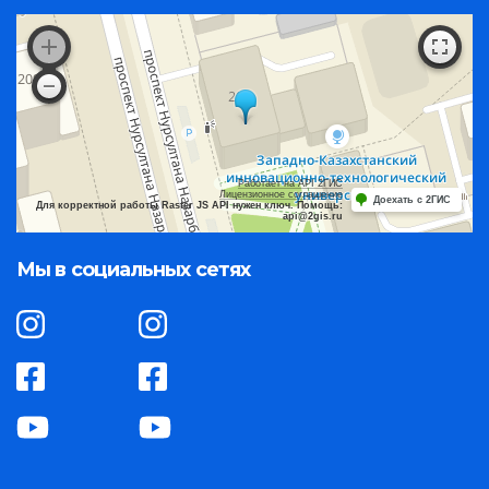
Работает на API 2ГИС
Лицензионное соглашение
Доехать с 2ГИС
Для корректной работы Raster JS API нужен ключ. Помощь:
api@2gis.ru
Мы в социальных сетях