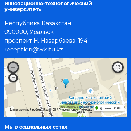
инновационно-технологический
университет»
Республика Казахстан
090000, Уральск
проспект Н. Назарбаева, 194
reception@wkitu.kz
Работает на API 2ГИС
Лицензионное соглашение
Доехать с 2ГИС
Для корректной работы Raster JS API нужен ключ. Помощь:
api@2gis.ru
Мы в социальных сетях