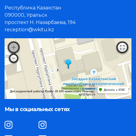
Республика Казахстан
090000, Уральск
проспект Н. Назарбаева, 194
reception@wkitu.kz
Работает на API 2ГИС
Лицензионное соглашение
Доехать с 2ГИС
Для корректной работы Raster JS API нужен ключ. Помощь:
api@2gis.ru
Мы в социальных сетях