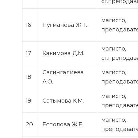
ст.преподав
магистр
16
Нугманова Ж.Т.
преподават
магистр,
17
Какимова Д.М.
ст.преподав
Сагингалиева
магистр
18
А.О.
преподават
магистр
19
Сатымова К.М.
преподават
магистр
20
Есполова Ж.Е.
преподават