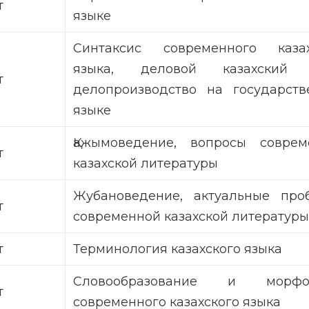
т
языке
Синтаксис современного казах
языка, деловой казахский 
т
делопроизводство на государств
языке
Қажымоведение, вопросы соврем
т
казахской литературы
Жубановедение, актуальные про
т
современной казахской литературы
т
Терминология казахского языка
Словообразование и морфо
т
современного казахского языка