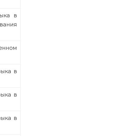
зыка в
вания
енном
зыка в
зыка в
зыка в