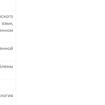
ского
язык,
енном
енной
блемы
логия