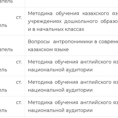
атель
Методика обучения казахского я
, ст.
учреждениях дошкольного образо
ель
и в начальных классах
Вопросы антропонимики в соврем
атель
казахском языке
, ст.
Методика обучения английского я
ель
национальной аудитории
, ст.
Методика обучения английского я
ель
национальной аудитории
, ст.
Методика обучения английского я
ель
национальной аудитории