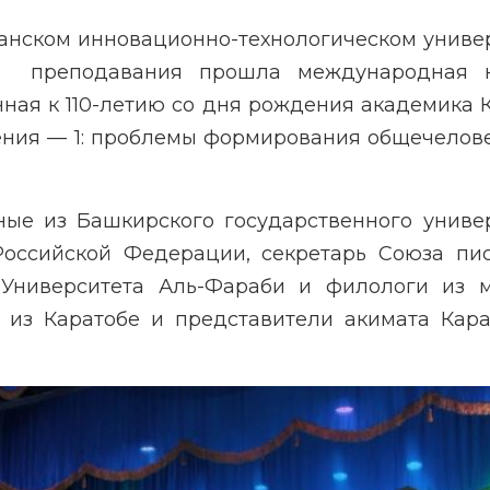
станском инновационно-технологическом униве
и преподавания прошла международная н
нная к 110-летию со дня рождения академика
ения — 1: проблемы формирования общечелов
ые из Башкирского государственного униве
оссийской Федерации, секретарь Союза пи
 Университета Аль-Фараби и филологи из 
о из Каратобе и представители акимата Кара