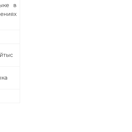
ыке в
ениях
айтыс
ыка