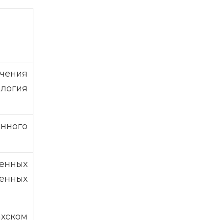
чения
ология
нного
енных
нных
хском