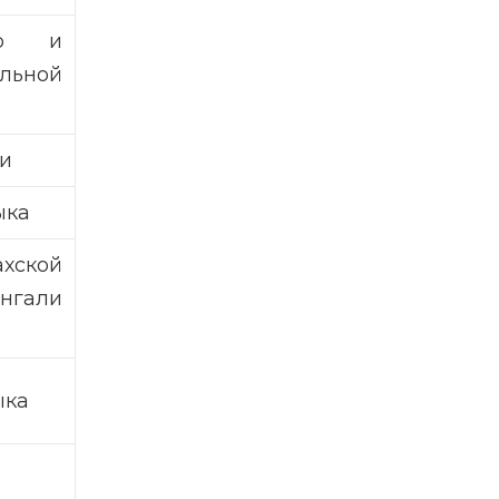
го и
льной
ки
ыка
ской
нгали
ыка