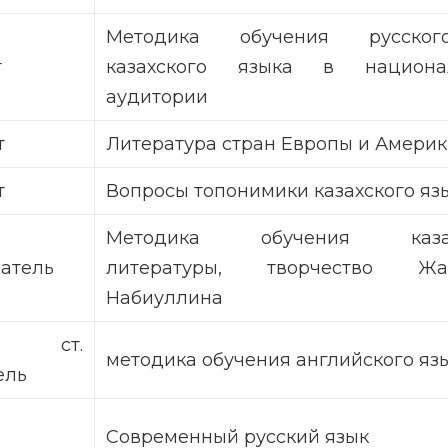
Методика обучения русско
т
казахского языка в национа
аудитории
т
Литература стран Европы и Амери
т
Вопросы топонимики казахского яз
Методика обучения казах
ватель
литературы, творчество Жа
Набиуллина
, ст.
методика обучения английского яз
ель
Современный русский язык