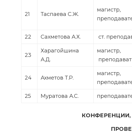
магистр
21
Таспаева С.Ж.
преподават
22
Сахметова А.Х.
ст. препода
Харагойшина
магистр,
23
А.Д.
преподават
магистр,
24
Ахметов Т.Р.
преподават
25
Муратова А.С.
преподават
КОНФЕРЕНЦИИ, 
ПРОВЕ