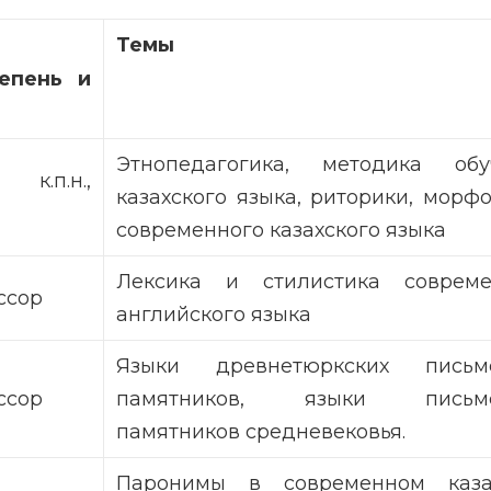
Темы
епень и
Этнопедагогика, методика обу
к.п.н.,
казахского языка, риторики, морф
современного казахского языка
Лексика и стилистика совреме
ссор
английского языка
Языки древнетюркских письм
ссор
памятников, языки письме
памятников средневековья.
Паронимы в современном каза