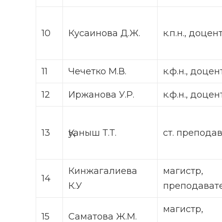
10
Кусаинова Д.Ж.
к.п.н., доцен
11
Чечетко М.В.
к.ф.н., доцен
12
Иржанова У.Р.
к.ф.н., доцен
13
Қуаныш Т.Т.
ст. препода
Кинжагалиева
магистр
14
К.У
преподават
магистр,
15
Саматова Ж.М.