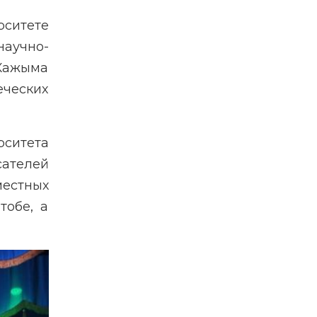
рситете
аучно-
 Кажыма
еческих
рситета
сателей
местных
тобе, а