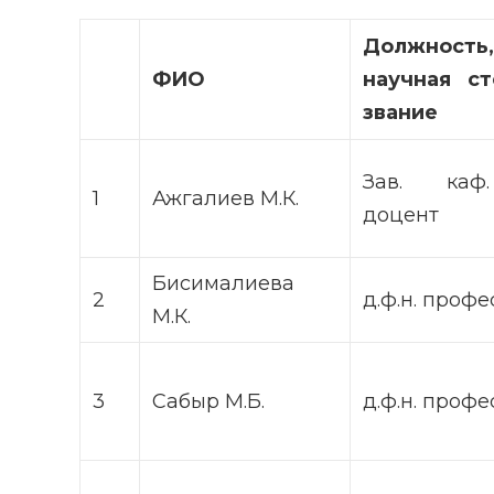
Должность,
ФИО
научная ст
звание
Зав. каф. 
1
Ажгалиев М.К.
доцент
Бисималиева
2
д.ф.н. профе
М.К.
3
Сабыр М.Б.
д.ф.н. профе