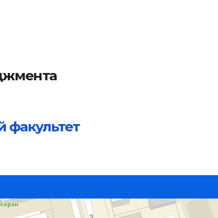
еджмента
 факультет