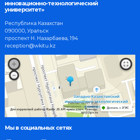
инновационно-технологический
университет»
Республика Казахстан
090000, Уральск
проспект Н. Назарбаева, 194
reception@wkitu.kz
Работает на API 2ГИС
Лицензионное соглашение
Доехать с 2ГИС
Для корректной работы Raster JS API нужен ключ. Помощь:
api@2gis.ru
Мы в социальных сетях