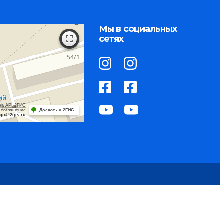
Мы в социальных
сетях
на API 2ГИС
 соглашение
Доехать с 2ГИС
api@2gis.ru