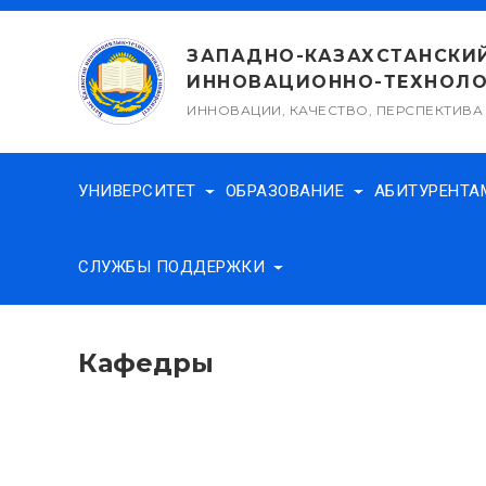
Перейти
к
ЗАПАДНО-КАЗАХСТАНСКИ
содержимому
ИННОВАЦИОННО-ТЕХНОЛО
ИННОВАЦИИ, КАЧЕСТВО, ПЕРСПЕКТИВА
УНИВЕРСИТЕТ
ОБРАЗОВАНИЕ
АБИТУРЕНТ
СЛУЖБЫ ПОДДЕРЖКИ
Кафедры