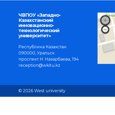
ЧВПОУ «Западно-
Казахстанский
инновационно-
технологический
университет»
Республика Казахстан
090000, Уральск
проспект Н. Назарбаева, 194
reception@wkitu.kz
© 2026 West university