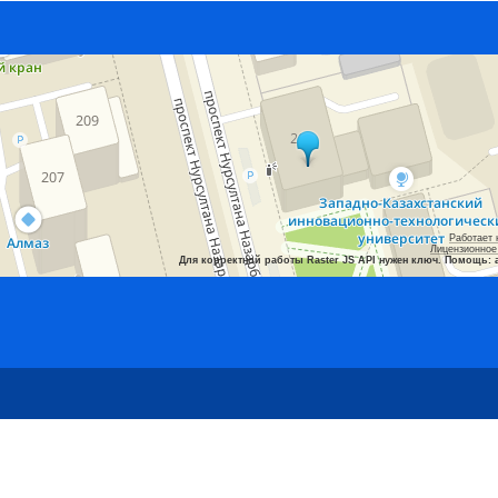
Работает 
Лицензионное
Для корректной работы Raster JS API нужен ключ. Помощь: 