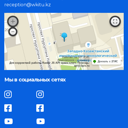
reception@wkitu.kz
Работает на API 2ГИС
Лицензионное соглашение
Доехать с 2ГИС
Для корректной работы Raster JS API нужен ключ. Помощь:
api@2gis.ru
Мы в социальных сетях