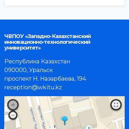
ЧВПОУ «Западно-Казахстанский
инновационно-технологический
университет»
Республика Казахстан
090000, Уральск
проспект Н. Назарбаева, 194
reception@wkitu.kz