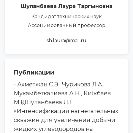
Шуланбаева Лаура Таргыновна
Кандидат технических наук
Ассоциированный профессор
sh.laura@mail.ru
Публикации
- Ахметжан С.З., Чурикова Л.А.,
Мукамбеткалиева А.Н., Киікбаев
М.Қ., Шуланбаева Л.Т.
«Интенсификация нагнетательных
скважин для увеличения добычи
жидких углеводородов на