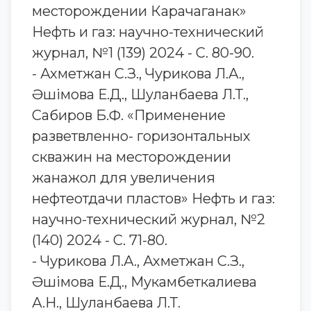
месторождении Карачаганак»
Нефть и газ: научно-технический
журнал, №1 (139) 2024 - С. 80-90.
- Ахметжан С.З., Чурикова Л.А.,
Әшімова Е.Д., Шуланбаева Л.Т.,
Сабиров Б.Ф. «Применение
разветвленно- горизонтальных
скважин на месторождении
жанажол для увеличения
нефтеотдачи пластов» Нефть и газ:
научно-технический журнал, №2
(140) 2024 - С. 71-80.
- Чурикова Л.А., Ахметжан С.З.,
Әшімова Е.Д., Мукамбеткалиева
А.Н., Шуланбаева Л.Т.