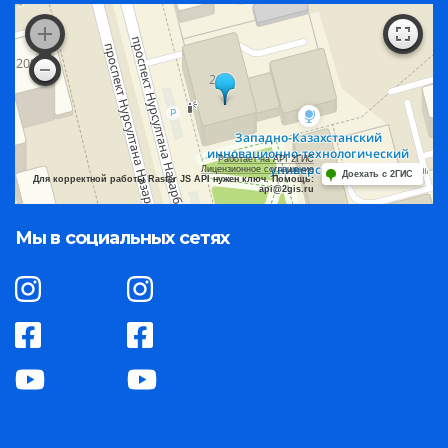
Работает на API 2ГИС
Лицензионное соглашение
Доехать с 2ГИС
Для корректной работы Raster JS API нужен ключ. Помощь:
api@2gis.ru
Мы в социальных сетях