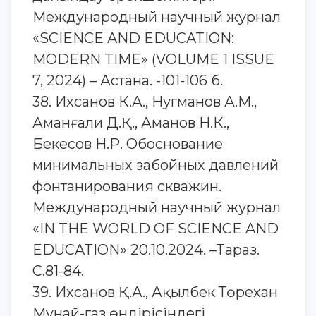
Международный научный журнал
«SCIENCE AND EDUCATION:
MODERN TIME» (VOLUME 1 ISSUE
7, 2024) – Астана. -101-106 б.
38. Ихсанов К.А., Нугманов А.М.,
Аманғали Д.Қ., Аманов Н.К.,
Бекесов Н.Р. Обоснование
минимальных забойных давлений
фонтанирования скважин.
Международный научный журнал
«IN THE WORLD OF SCIENCE AND
EDUCATION» 20.10.2024. –Tараз.
С.81-84.
39. Ихсанов Қ.А., Ақылбек Төрехан
Мұнай-газ өндірісіндегі