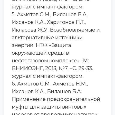
журнал с импакт-фактором.
5. Ахметов С.М., Билашев Б.А.,
Ихсанов К.А., Харитонов П.Т.,
Икласова Ж.У. Возобновляемые и
альтернативные источники
энергии. НТЖ «Защита
окружающей среды в
нефтегазовом комплексе» -М:
ВНИИОЭНГ, 2013, №7. –С. 29-33.
журнал с импакт-фактором.
6. Ахметов С.М., Ахметов Н.М.,
Ихсанов К.А., Билашев Б.А.
Применение предохранительной
муфты для защиты винтовых
насосов от предельных нагрузок,