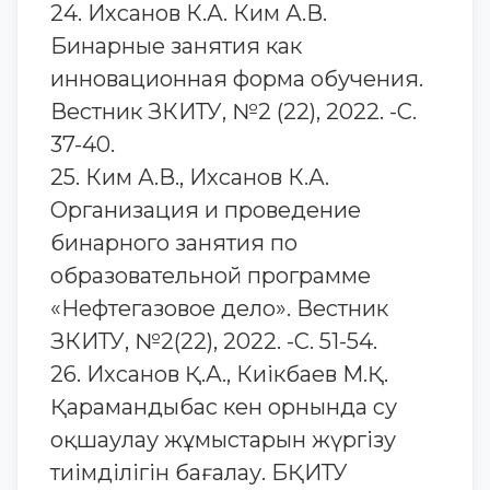
24. Ихсанов К.А. Ким А.В.
Бинарные занятия как
инновационная форма обучения.
Вестник ЗКИТУ, №2 (22), 2022. -С.
37-40.
25. Ким А.В., Ихсанов К.А.
Организация и проведение
бинарного занятия по
образовательной программе
«Нефтегазовое дело». Вестник
ЗКИТУ, №2(22), 2022. -С. 51-54.
26. Ихсанов Қ.А., Киікбаев М.Қ.
Қарамандыбас кен орнында су
оқшаулау жұмыстарын жүргізу
тиімділігін бағалау. БҚИТУ