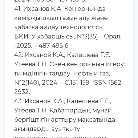
41. Ихсанов Қ.А. Кен орнында
көмірқышқыл газын алу және
қабатқа айдау технологиясы.
БҚИТУ хабаршысы. №3(35) – Орал.
-2025. – 487-495 б.
42. Ихсанов К.А., Калешева Г.Е.,
Утеева Т.Н. Өзен кен орынын игеру
тиімділігін талдау. Нефть и газ,
№2(140), 2024. – С.151-159. ISSN 1562-
2932.
43. Ихсанов К.А., Калешева Г.Е.,
Утеева Т.Н. Қабаттардың мұнай
бергіштігін арттыру мақсатында
ағындарды ауытқыту