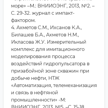
море» –М.: ВНИИОЭНГ, 2013, №2. –
С. 29-32. журнал с импакт-
фактором.
4. Ахметов С.М., Ихсанов К.А.,
Билашев Б.А., Ахметов Н.М.,
Икласова Ж.У. Измерительный
комплекс для имитационного
моделирования процесса
воздействий гидропульсатора в
призабойной зоне скважин при
добыче нефти, НТЖ
«Автоматизация, телемеханизация
и связь в нефтяной
промышленности» -М:
ВНИИОЭНГ, 2013, №5. –С. 15-18.