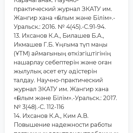
Карачаганак. Научно-
практический журнал ЗКАТУ им.
Жангир хана «Ғылым және Білім».-
Уральск.: 2016. № 4(45).-С.91-94.
13. Ихсанов К.А., Билашев Б.А.,
Икмашев Г.Б. Ұңғыма түп маңы
(ҰТМ) аймағының өткізгіштігінің
нашарлау себептерін және оған
жылулық әсет ету әдістерін
талдау. Научно-практический
журнал ЗКАТУ им. Жангир хана
«Ғылым және Білім».-Уральск.: 2017.
№ 3(48).-С. 112-116
14. Ихсанов К.А., Ким А.В.
Повышение надежности работы