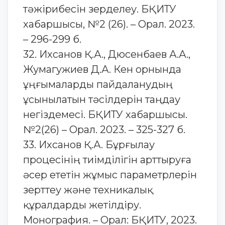
тәжірибесін зерделеу. БҚИТУ
хабаршысы, №2 (26). – Орал. 2023.
– 296-299 б.
32. Ихсанов Қ.А., Дюсенбаев А.А.,
Жумагужиев Д.А. Кен орнында
ұңғымаларды пайдаланудың
ұсынылатын тәсілдерін таңдау
негіздемесі. БҚИТУ хабаршысы.
№2(26) – Орал. 2023. – 325-327 б.
33. Ихсанов Қ.А. Бұрғылау
процесінің тиімділігін арттыруға
әсер ететін жұмыс параметрлерін
зерттеу және техникалық
құралдарды жетілдіру.
Монография. – Орал: БҚИТУ, 2023.