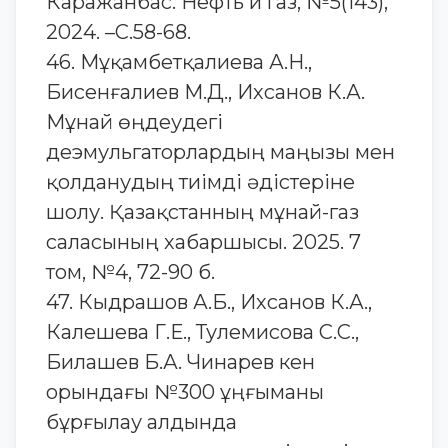
Каражанбас. Нефть и газ, №5(143),
2024. –С.58-68.
46. Мұқамбетқалиева А.Н.,
Бисенғалиев М.Д., Ихсанов К.А.
Мұнай өңдеудегі
деэмульгаторлардың маңызы мен
қолданудың тиімді әдістеріне
шолу. Қазақстанның мұнай-газ
саласының хабаршысы. 2025. 7
том, №4, 72-90 б.
47. Кыдрашов А.Б., Ихсанов К.А.,
Калешева Г.Е., Тулемисова С.С.,
Билашев Б.А. Чинарев кен
орындағы №300 ұңғыманы
бұрғылау алдында