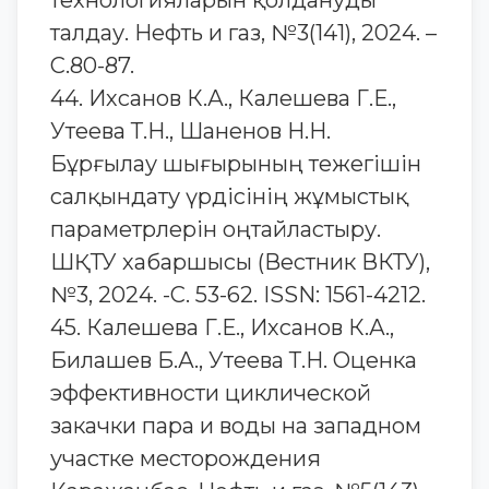
технологияларын қолдануды
талдау. Нефть и газ, №3(141), 2024. –
С.80-87.
44. Ихсанов К.А., Калешева Г.Е.,
Утеева Т.Н., Шаненов Н.Н.
Бұрғылау шығырының тежегішін
салқындату үрдісінің жұмыстық
параметрлерін оңтайластыру.
ШҚТУ хабаршысы (Вестник ВКТУ),
№3, 2024. -С. 53-62. ISSN: 1561-4212.
45. Калешева Г.Е., Ихсанов К.А.,
Билашев Б.А., Утеева Т.Н. Оценка
эффективности циклической
закачки пара и воды на западном
участке месторождения