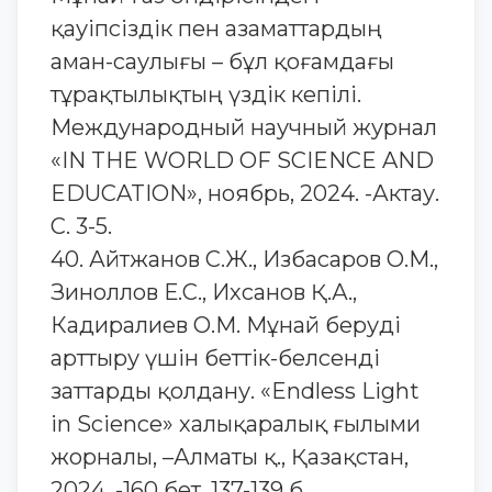
қауіпсіздік пен азаматтардың
аман-саулығы – бұл қоғамдағы
тұрақтылықтың үздік кепілі.
Международный научный журнал
«IN THE WORLD OF SCIENCE AND
EDUCATION», ноябрь, 2024. -Актау.
С. 3-5.
40. Айтжанов С.Ж., Избасаров О.М.,
Зиноллов Е.С., Ихсанов Қ.А.,
Кадиралиев О.М. Мұнай беруді
арттыру үшін беттік-белсенді
заттарды қолдану. «Endless Light
in Science» халықаралық ғылыми
жорналы, –Алматы қ., Қазақстан,
2024. -160 бет. 137-139 б.