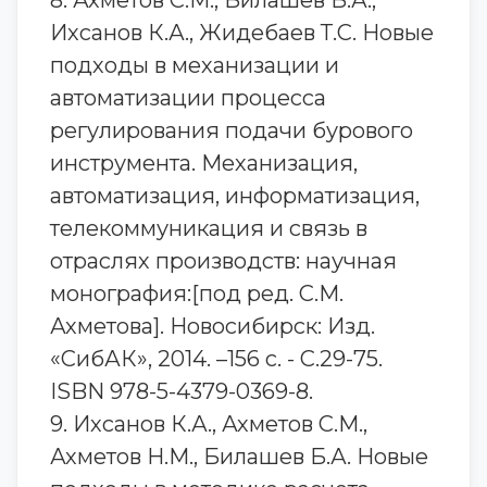
8. Ахметов С.М., Билашев Б.А.,
Ихсанов К.А., Жидебаев Т.С. Новые
подходы в механизации и
автоматизации процесса
регулирования подачи бурового
инструмента. Механизация,
автоматизация, информатизация,
телекоммуникация и связь в
отраслях производств: научная
монография:[под ред. С.М.
Ахметова]. Новосибирск: Изд.
«СибАК», 2014. –156 с. - С.29-75.
ISBN 978-5-4379-0369-8.
9. Ихсанов К.А., Ахметов С.М.,
Ахметов Н.М., Билашев Б.А. Новые