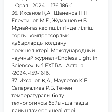
– Орал. -2024. – 176-186 б.
36. Ихсанов Қ.А., Шаненов Н.Н.,
Елеусинов М.Е., Жұмашев Ә.Б.
Мұнай-газ кәсіпшілігінде иілгіш
сорғы-компрессорлық
құбырларды қолдану
ерекшеліктері. Международный
научный журнал «Endless Light in
Science», №1 EXTRA. -Астана.
-2024. -159-161б.
37. Ихсанов Қ.А., Маулетов К.Б.,
Сапарғалиев Р.Б. Төмен
температуралы бөлу
технологиясы бойынша газды
дайындау ерекшеліктері.