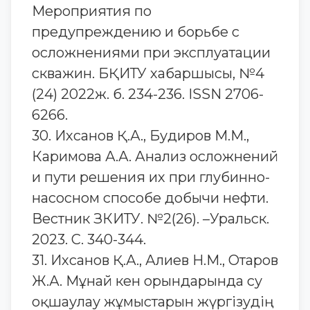
Мероприятия по
предупреждению и борьбе с
осложнениями при эксплуатации
скважин. БҚИТУ хабаршысы, №4
(24) 2022ж. б. 234-236. ISSN 2706-
6266.
30. Ихсанов Қ.А., Будиров М.М.,
Каримова А.А. Анализ осложнений
и пути решения их при глубинно-
насосном способе добычи нефти.
Вестник ЗКИТУ. №2(26). –Уральск.
2023. С. 340-344.
31. Ихсанов Қ.А., Алиев Н.М., Отаров
Ж.А. Мұнай кен орындарында су
оқшаулау жұмыстарын жүргізудің