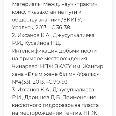
Материалы Межд. науч.-практич.
конф. «Казахстан на пути к
обществу знаний» /ЗКИГУ, –
Уральск, 2013. –С.36-38.
2. Ихсанов К.А., Джусупкалиева
Р.И., Кусайнов Н.Д.
Интенсификация добычи нефти
на примере месторождения
Чинарево. НПЖ ЗКАТУ им. Жангир
хана «Ғылым және білім» -Уральск,
№4(33). 2013. –С.90-93.
3. Ихсанов К.А., Джусупкалиева
Р.И., Даришев Д.Б. Применение
кислотного гидроразрыва пласта
на месторождении Тенгиз. НПЖ