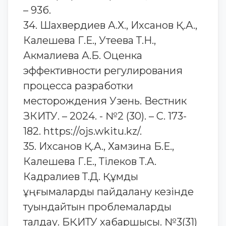
– 93б.
34. Шахвердиев А.Х., Ихсанов Қ.А.,
Калешева Г.Е., Утеева Т.Н.,
Акмалиева А.Б. Оценка
эффективности регулирования
процесса разработки
месторождения Узень. Вестник
ЗКИТУ. – 2024. - №2 (30). – С. 173-
182. https://ojs.wkitu.kz/.
35. Ихсанов Қ.А., Хамзина Б.Е.,
Калешева Г.Е., Тілеков Т.А.
Кадралиев Т.Д. Құмды
ұңғымаларды пайдалану кезінде
туындайтын проблемаларды
талдау. БҚИТУ хабаршысы. №3(31)