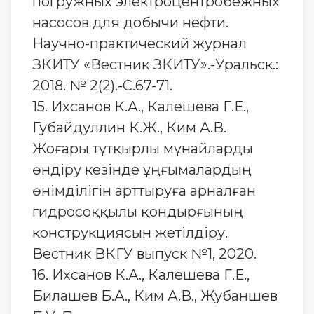
погружных электроцентробежных
насосов для добычи нефти.
Научно-практический журнал
ЗКИТУ «Вестник ЗКИТУ».-Уральск.:
2018. № 2(2).-С.67-71.
15. Ихсанов К.А., Калешева Г.Е.,
Губайдуллин К.Ж., Ким А.В.
Жоғары тұтқырлы мұнайларды
өндіру кезінде ұңғымалардың
өнімділігін арттыруға арналған
гидросоққылы қондырғының
конструкциясын жетілдіру.
Вестник ВКГУ выпуск №1, 2020.
16. Ихсанов К.А., Калешева Г.Е.,
Билашев Б.А., Ким А.В., Жубаншев