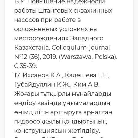
Б.У. Повышение надежности
работы штанговых скважинных
насосов при работе в
осложненных условиях на
месторождениях Западного
Казахстана. Сolloquium-journal
№12 (36), 2019. (Warszawa, Polska).
С.35-39.
17. Ихсанов К.А., Калешева Г.Е.,
Губайдуллин К.Ж., Ким А.В.
Жоғары тұтқырлы мұнайларды
өндіру кезінде ұңғымалардың
өнімділігін арттыруға арналған
гидросоққылы қондырғының
конструкциясын жетілдіру.