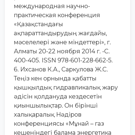
международная научно-
практическая конференция
«Қазақстандағы
ақпараттандырудың жағдайы,
мәселелері және міндеттері», г.
Алматы 20-22 ноября 2014 г. -С.
400-405. ISSN 978-601-228-662-5.
6. Ихсанов К.А., Саркулова Ж.С.
Теңіз кен орнында қабатты
қышқылдық гидравликалық жару
әдісін қолдануда кездесетін
қиыншылықтар. Он бірінші
халықаралық Нәдіров
конференциясы «Мұнай – газ
кешеніндегі балама энергетика