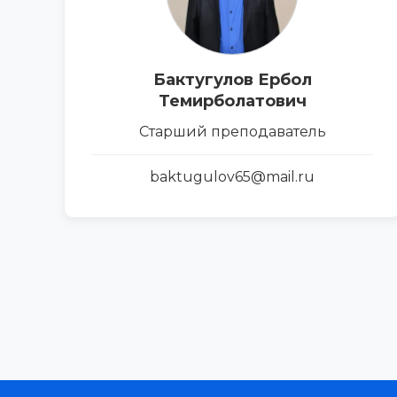
Бактугулов Ербол
Темирболатович
Старший преподаватель
baktugulov65@mail.ru