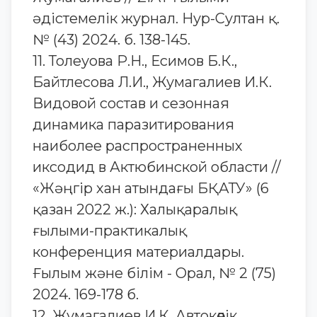
әдістемелік журнал. Нур-Султан қ.
№ (43) 2024. б. 138-145.
11. Толеуова Р.Н., Есимов Б.К.,
Байтлесова Л.И., Жумагалиев И.К.
Видовой состав и сезонная
динамика паразитирования
наиболее распространенных
иксодид в Актюбинской области //
«Жәңгір хан атындағы БҚАТУ» (6
қазан 2022 ж.): Халықаралық
ғылыми-практикалық
конференция материалдары.
Ғылым және білім - Орал, № 2 (75)
2024. 169-178 б.
12. Жумагалиев И.К. Автокөлік