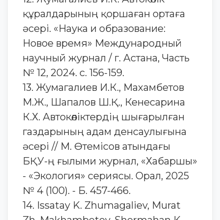
құралдарының қоршаған ортаға
әсері. «Наука и образование:
Новое время» Международный
научный журнал / г. Астана, Часть
№ 12, 2024. с. 156-159.
13. Жумагалиев И.К., Махамбетов
М.Ж., Шапалов Ш.Қ., Кенесарина
К.Х. Автокөліктердің шығарылған
газдарының адам денсаулығына
әсері // М. Өтемісов атындағы
БҚУ-ң ғылыми журнал, «Хабаршы»
- «Экология» сериясы. Орал, 2025
№ 4 (100). - Б. 457-466.
14. Issatay K. Zhumagaliev, Murat