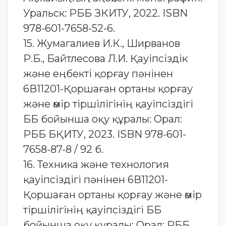
Уральск: РББ ЗКИТУ, 2022. ISBN
978-601-7658-52-6.
15. Жумагалиев И.К., Ширванов
Р.Б., Байтлесова Л.И. Қауіпсіздік
және еңбекті қорғау пәнінен
6В11201-Қоршаған ортаны қорғау
және өмір тіршілігінің қауіпсіздігі
ББ бойынша оқу құралы: Орал:
РББ БҚИТУ, 2023. ISBN 978-601-
7658-87-8 / 92 б.
16. Техника және технология
қауіпсіздігі пәнінен 6В11201-
Қоршаған ортаны қорғау және өмір
тіршілігінің қауіпсіздігі ББ
бойынша оқу құралы: Орал: РББ