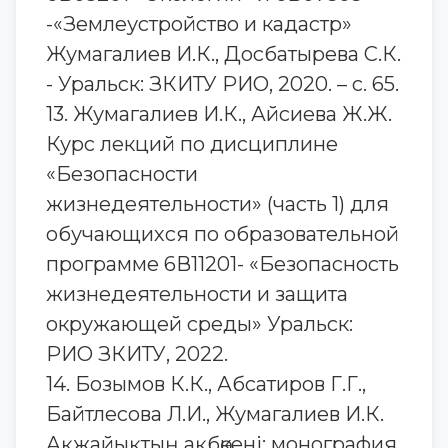
-«Землеустройство и кадастр»
Жумагалиев И.К., Досбатырева С.К.
- Уральск: ЗКИТУ РИО, 2020. – с. 65.
13. Жумагалиев И.К., Айсиева Ж.Ж.
Курс лекций по дисциплине
«Безопасности
жизнедеятельности» (часть 1) для
обучающихся по образовательной
программе 6В11201- «Безопасность
жизнедеятельности и защита
окружающей среды» Уральск:
РИО ЗКИТУ, 2022.
14. Бозымов К.К., Абсатиров Г.Г.,
Байтлесова Л.И., Жумагалиев И.К.
Ақжайықтың ақбөкені: монография.