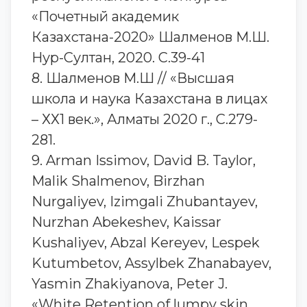
«Почетный академик
Казахстана-2020» Шалменов М.Ш.
Нур-Султан, 2020. С.39-41
8. Шалменов М.Ш // «Высшая
школа и наука Казахстана в лицах
– ХХ1 век.», Алматы 2020 г., С.279-
281.
9. Arman Issimov, David B. Taylor,
Malik Shalmenov, Birzhan
Nurgaliyev, Izimgali Zhubantayev,
Nurzhan Abekeshev, Kaissar
Kushaliyev, Abzal Kereyev, Lespek
Kutumbetov, Assylbek Zhanabayev,
Yasmin Zhakiyanova, Peter J.
«White Retention of lumpy skin