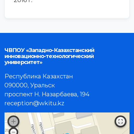
2016 г.
ЧВПОУ «Западно-Казахстанский
инновационно-технологический
университет»
Республика Казахстан
090000, Уральск
проспект Н. Назарбаева, 194
reception@wkitu.kz