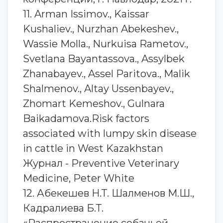
11. Arman Issimov., Kaissar
Kushaliev., Nurzhan Abekeshev.,
Wassie Molla., Nurkuisa Rametov.,
Svetlana Bayantassova., Assylbek
Zhanabayev., Assel Paritova., Malik
Shalmenov., Altay Ussenbayev.,
Zhomart Kemeshov., Gulnara
Baikadamova.Risk factors
associated with lumpy skin disease
in cattle in West Kazakhstan
Журнал - Preventive Veterinary
Medicine, Peter White
12. Абекешев Н.Т. Шалменов М.Ш.,
Кадралиева Б.Т.