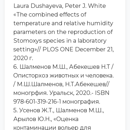
Laura Dushayeva, Peter J. White
«The combined effects of
temperature and relative humidity
parameters on the reproduction of
Stomoxys species in a laboratory
setting»// PLOS ONE December 21,
2020 г.
6. Шалменов М.Ш., Абекешев Н.Т /
Описторхоз животных и человека.
/ М.Ш.Шалменов, Н.Т.Абекешев//
моногрфия. Уральск, 2020.- ISBN
978-601-319-216-1 монография.
5. Усенов Ж.Т., Шалменов М.Ш.,
Арылов Ю.Н., «Оценка
контаминации вольер для