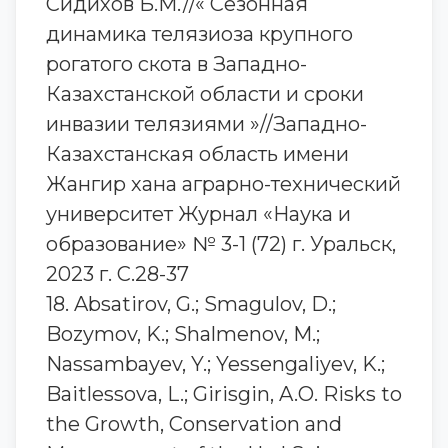
Сидихов Б.М.//« Сезонная
динамика телязиоза крупного
рогатого скота в Западно-
Казахстанской области и сроки
инвазии телязиями »//Западно-
Казахстанская область имени
Жангир хана аграрно-технический
университет Журнал «Наука и
образование» № 3-1 (72) г. Уральск,
2023 г. С.28-37
18. Absatirov, G.; Smagulov, D.;
Bozymov, K.; Shalmenov, M.;
Nassambayev, Y.; Yessengaliyev, K.;
Baitlessova, L.; Girisgin, A.O. Risks to
the Growth, Conservation and