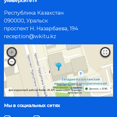
университет»
Республика Казахстан
090000, Уральск
проспект Н. Назарбаева, 194
reception@wkitu.kz
Работает на API 2ГИС
Лицензионное соглашение
Доехать с 2ГИС
Для корректной работы Raster JS API нужен ключ. Помощь:
api@2gis.ru
Мы в социальных сетях