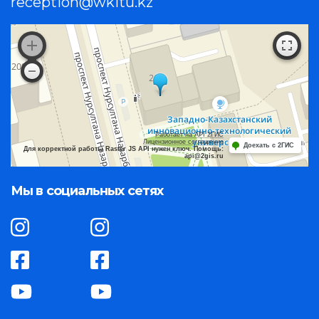
reception@wkitu.kz
Работает на API 2ГИС
Лицензионное соглашение
Доехать с 2ГИС
Для корректной работы Raster JS API нужен ключ. Помощь:
api@2gis.ru
Мы в социальных сетях