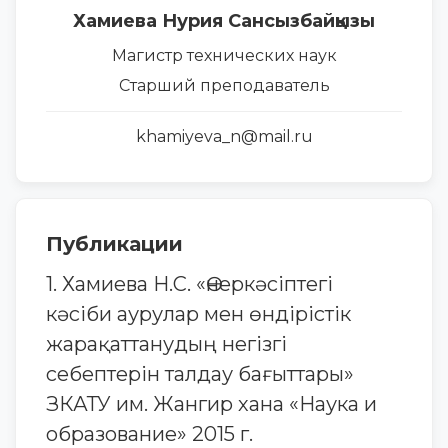
Хамиева Нурия Сансызбайқызы
Магистр технических наук
Старший преподаватель
khamiyeva_n@mail.ru
Публикации
1. Хамиева Н.С. «Өнеркәсіптегі
кәсіби аурулар мен өндірістік
жарақаттанудың негізгі
себептерін талдау бағыттары»
ЗКАТУ им. Жангир хана «Наука и
образование» 2015 г.