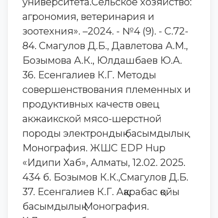
университета.Сельское хозяйство:
агрономия, ветеринария и
зоотехния». –2024. - №4 (9). - С.72-
84. Смагулов Д.Б., Давлетова А.М.,
Бозымова А.К., Юлдашбаев Ю.А.
36. Есенгалиев К.Г. Методы
совершенствования племенных и
продуктивных качеств овец
акжаикской мясо-шерстной
породы электрондық басымдылық
Монография. ЖШС EDP Hup
«Идипи Хаб», Алматы, 12.02. 2025.
434 б. Бозымов К.К.,Смагулов Д.Б.
37. Есенгалиев К.Г. Аққарабас қойы
басымдылық Монография.