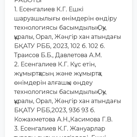
РАБОТЫ
1. Есенгалиев К.Г. Ешкі
шаруашылығы өнімдерін өндіру
технологиясы басымдылық Оқу
құралы, Орал, Жәңгір хан атындағы
БҚАТУ РББ, 2023, 102 б. 102 б.
Траисов Б.Б., Давлетова А.М.
2. Есенгалиев К.Г. Кұс етін,
жұмыртқасың және жұмыртқа
өнімдерін алғашқы өңдеу
технологиясы басымдылық Оқу
құралы, Орал, Жәңгір хан атындағы
БҚАТУ РББ,2023, 93б 93 б.
Кожахметова А.Н.,Касимова Г.В.
3. Есенгалиев К.Г. Жануарлар