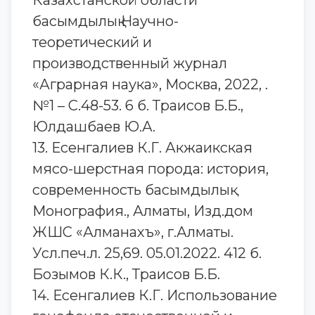
Казахстанской области
басымдылық Научно-
теоретический и
производственный журнал
«Аграрная наука», Москва, 2022, .
№1 – С.48-53. 6 б. Траисов Б.Б.,
Юлдашбаев Ю.А.
13. Есенгалиев К.Г. Акжаикская
мясо-шерстная порода: история,
современность басымдылық
Монография., Алматы, Изд.дом
ЖШС «Алманахъ», г.Алматы.
Усл.печ.л. 25,69. 05.01.2022. 412 б.
Бозымов К.К., Траисов Б.Б.
14. Есенгалиев К.Г. Использование