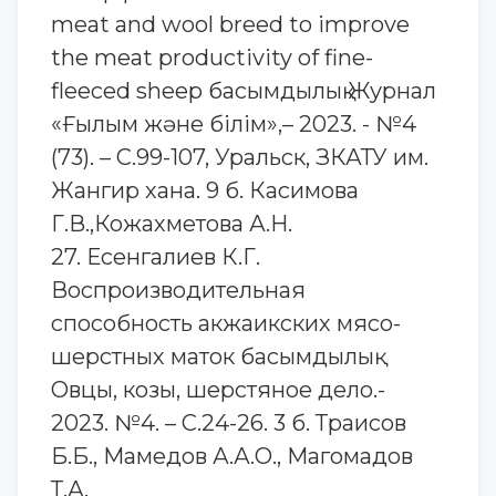
meat and wool breed to improve
the meat productivity of fine-
fleeced sheep басымдылық Журнал
«Ғылым және білім»,– 2023. - №4
(73). – С.99-107, Уральск, ЗКАТУ им.
Жангир хана. 9 б. Касимова
Г.В.,Кожахметова А.Н.
27. Есенгалиев К.Г.
Воспроизводительная
способность акжаикских мясо-
шерстных маток басымдылық
Овцы, козы, шерстяное дело.-
2023. №4. – С.24-26. 3 б. Траисов
Б.Б., Мамедов А.А.О., Магомадов
Т.А.