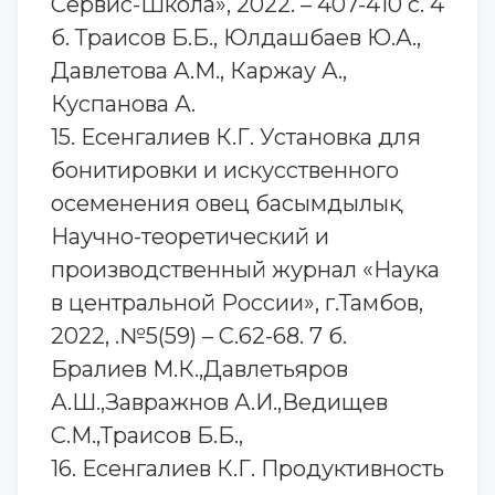
Сервис-Школа», 2022. – 407-410 с. 4
б. Траисов Б.Б., Юлдашбаев Ю.А.,
Давлетова А.М., Каржау А.,
Куспанова А.
15. Есенгалиев К.Г. Установка для
бонитировки и искусственного
осеменения овец басымдылық
Научно-теоретический и
производственный журнал «Наука
в центральной России», г.Тамбов,
2022, .№5(59) – С.62-68. 7 б.
Бралиев М.К.,Давлетьяров
А.Ш.,Завражнов А.И.,Ведищев
С.М.,Траисов Б.Б.,
16. Есенгалиев К.Г. Продуктивность