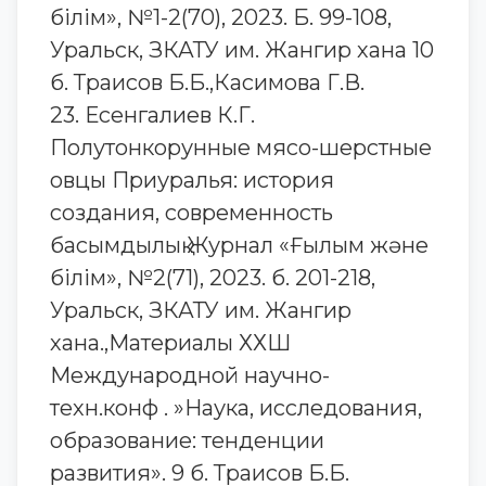
білім», №1-2(70), 2023. Б. 99-108,
Уральск, ЗКАТУ им. Жангир хана 10
б. Траисов Б.Б.,Касимова Г.В.
23. Есенгалиев К.Г.
Полутонкорунные мясо-шерстные
овцы Приуралья: история
создания, современность
басымдылық Журнал «Ғылым және
білім», №2(71), 2023. б. 201-218,
Уральск, ЗКАТУ им. Жангир
хана.,Материалы ХХШ
Международной научно-
техн.конф . »Наука, исследования,
образование: тенденции
развития». 9 б. Траисов Б.Б.