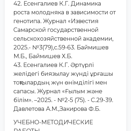
42. Есенгалиев К.Г. Динамика
роста молодняка в зависимости от
генотипа. Журнал «Известия
Самарской государственной
сельскохозяйственной академии,
2025.- №3(79),с.59-63. Баймишев
М.Б., Баймишев Х.Б.
43. Есенгалиев К.Г. Әртүрлі
желідегі биязылау жүнді ұрғашы
тоқтылардың жүн өнімділігі мен
сапасы. Журнал «Ғылым және
білім». –2025. - №2-5 (75). - С.29-39.
Давлетова А.М.,Закирова Ф.Б.
УЧЕБНО-МЕТОДИЧЕСКИЕ