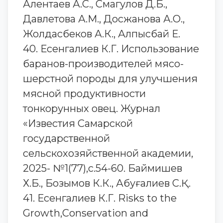
Алентаев А.С., Смагулов Д.Б.,
Давлетова А.М., Досжанова А.О.,
Жолдасбеков А.К., Алпысбай Е.
40. Есенгалиев К.Г. Использование
баранов-производителей мясо-
шерстной породы для улучшения
мясной продуктивности
тонкорунных овец. Журнал
«Известия Самарской
государственной
сельскохозяйственной академии,
2025- №1(77),с.54-60. Баймишев
Х.Б., Бозымов К.К., Абуғалиев С.Қ.
41. Есенгалиев К.Г. Risks to the
Growth,Conservation and