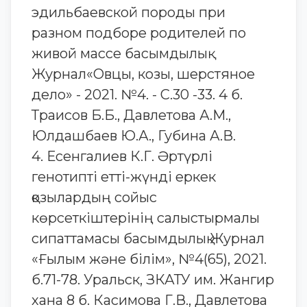
эдильбаевской породы при
разном подборе родителей по
живой массе басымдылық
Журнал«Овцы, козы, шерстяное
дело» - 2021. №4. - С.30 -33. 4 б.
Траисов Б.Б., Давлетова А.М.,
Юлдашбаев Ю.А., Губина А.В.
4. Есенгалиев К.Г. Әртүрлі
генотипті етті-жүнді еркек
қозылардың сойыс
көрсеткіштерінің салыстырмалы
сипаттамасы басымдылық Журнал
«Ғылым және білім», №4(65), 2021.
б.71-78. Уральск, ЗКАТУ им. Жангир
хана 8 б. Касимова Г.В., Давлетова