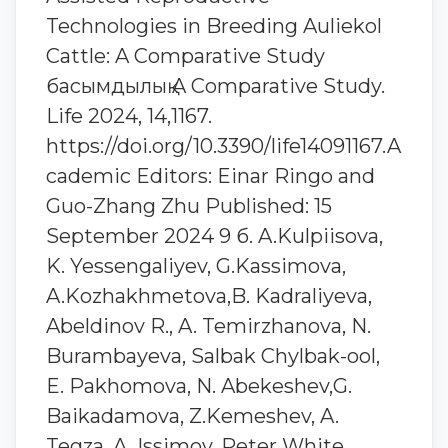
Technologies in Breeding Auliekol
Cattle: A Comparative Study
басымдылық A Comparative Study.
Life 2024, 14,1167.
https://doi.org/10.3390/life14091167.A
cademic Editors: Einar Ringo and
Guo-Zhang Zhu Published: 15
September 2024 9 б. A.Kulpiisova,
K. Yessengaliyev, G.Kassimova,
A.Kozhakhmetova,B. Kadraliyeva,
Abeldinov R., A. Temirzhanova, N.
Burambayeva, Salbak Chylbak-ool,
E. Pakhomova, N. Abekeshev,G.
Baikadamova, Z.Kemeshev, A.
Tegza, A. Issimov, Peter White