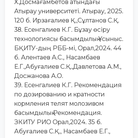
Х.Досмағамбетов атындағы
Атырау университеті. Атырау, 2025.
120 б. Ирзағалиев Қ.,Сұлтанов С.Қ.
38. Есенгалиев К.Г. Бұзау өсіру
технологиясы басымдылық Ұсыныс.
БҚИТУ-дың РББ-мі, Орал,2024. 44
б. Алентаев А.С., Насамбаев
Е.Г.,Абуғалиев С.Қ.,Давлетова А.М.,
Досжанова А.О.
39. Есенгалиев К.Г. Рекомендация
по дозированию и кратности
кормления телят молозивом
басымдылық Рекомендация.
ЗКИТУ РИО Орал,2024. 35 б.
Абуғалиев С.Қ., Насамбаев Е.Г.,