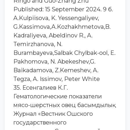
Ringo and Guo-Zhang Zhu
Published: 15 September 2024. 9 б.
A.Kulpiisova, K. Yessengaliyev,
G.Kassimova,A.Kozhakhmetova,B.
Kadraliyeva, Abeldinov R., A.
Temirzhanova, N.
Burambayeva,Salbak Chylbak-ool, E.
Pakhomova, N. Abekeshev,G.
Baikadamova, Z.Kemeshev, A.
Tegza, A. Issimov, Peter White
35. Есенгалиев К.Г.
Гематологические показатели
мясо-шерстных овец басымдылық
Журнал «Вестник Ошского
государственного