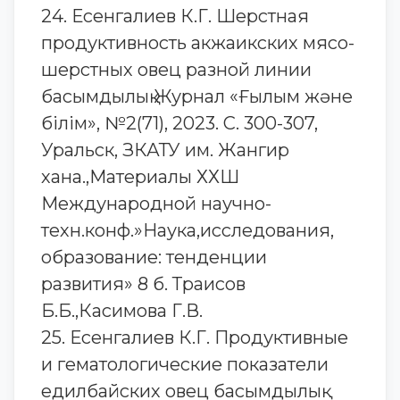
24. Есенгалиев К.Г. Шерстная
продуктивность акжаикских мясо-
шерстных овец разной линии
басымдылық Журнал «Ғылым және
білім», №2(71), 2023. С. 300-307,
Уральск, ЗКАТУ им. Жангир
хана.,Материалы ХХШ
Международной научно-
техн.конф.»Наука,исследования,
образование: тенденции
развития» 8 б. Траисов
Б.Б.,Касимова Г.В.
25. Есенгалиев К.Г. Продуктивные
и гематологические показатели
едилбайских овец басымдылық