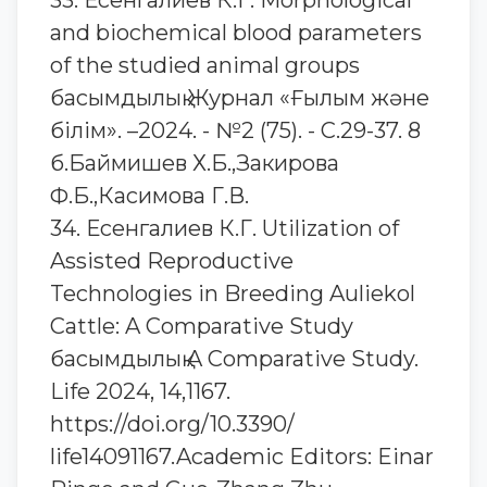
33. Есенгалиев К.Г. Morphological
and biochemical blood parameters
of the studied animal groups
басымдылық Журнал «Ғылым және
білім». –2024. - №2 (75). - С.29-37. 8
б.Баймишев Х.Б.,Закирова
Ф.Б.,Касимова Г.В.
34. Есенгалиев К.Г. Utilization of
Assisted Reproductive
Technologies in Breeding Auliekol
Cattle: A Comparative Study
басымдылық A Comparative Study.
Life 2024, 14,1167.
https://doi.org/10.3390/
life14091167.Academic Editors: Einar