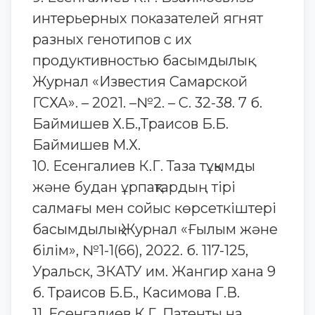
интерьерных показателей ягнят
разных генотипов с их
продуктивностью басымдылық
Журнал «Известия Самарской
ГСХА». – 2021. –№2. – С. 32-38. 7 б.
Баймишев Х.Б.,Траисов Б.Б.
Баймишев М.Х.
10. Есенгалиев К.Г. Таза тұқымды
және будан ұрпақтардың тірі
салмағы мен сойыс көрсеткіштері
басымдылық Журнал «Ғылым және
білім», №1-1(66), 2022. б. 117-125,
Уральск, ЗКАТУ им. Жангир хана 9
б. Траисов Б.Б., Касимова Г.В.
11. Есенгалиев К.Г. Патенты на