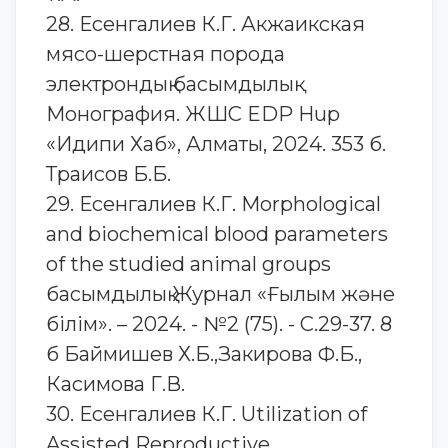
28. Есенгалиев К.Г. Акжаикская
мясо-шерстная порода
электрондық басымдылық
Монография. ЖШС EDP Hup
«Идипи Хаб», Алматы, 2024. 353 б.
Траисов Б.Б.
29. Есенгалиев К.Г. Morphological
and biochemical blood parameters
of the studied animal groups
басымдылық Журнал «Ғылым және
білім». – 2024. - №2 (75). - С.29-37. 8
б Баймишев Х.Б.,Закирова Ф.Б.,
Касимова Г.В.
30. Есенгалиев К.Г. Utilization of
Assisted Reproductive