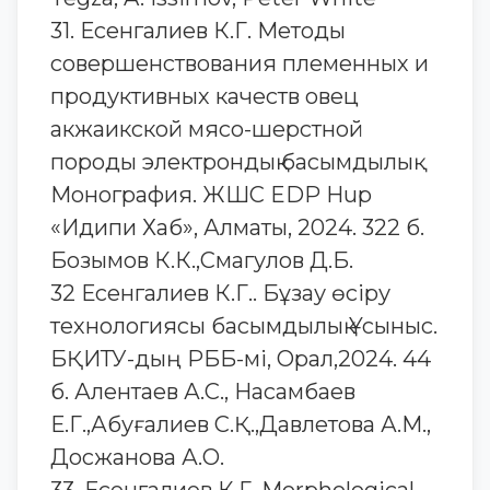
31. Есенгалиев К.Г. Методы
совершенствования племенных и
продуктивных качеств овец
акжаикской мясо-шерстной
породы электрондық басымдылық
Монография. ЖШС EDP Hup
«Идипи Хаб», Алматы, 2024. 322 б.
Бозымов К.К.,Смагулов Д.Б.
32 Есенгалиев К.Г.. Бұзау өсіру
технологиясы басымдылық Ұсыныс.
БҚИТУ-дың РББ-мі, Орал,2024. 44
б. Алентаев А.С., Насамбаев
Е.Г.,Абуғалиев С.Қ.,Давлетова А.М.,
Досжанова А.О.