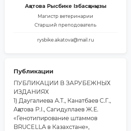
Ақатова Рысбике Ізбасқанқызы
Магистр ветеринарии
Старший преподователь
rysbike.akatova@mail.ru
Публикации
ПУБЛИКАЦИИ В ЗАРУБЕЖНЫХ
ИЗДАНИЯХ
1) Даугалиева А.Т., Канатбаев С.Г.,
Ақатова Р.І., Сагидуллаев Ж.Е.
«Генотипирование штаммов
BRUCELLA в Казахстане»,