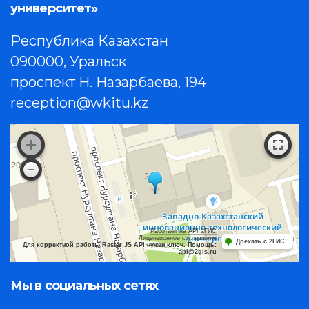
университет»
Республика Казахстан
090000, Уральск
проспект Н. Назарбаева, 194
reception@wkitu.kz
Работает на API 2ГИС
Лицензионное соглашение
Доехать с 2ГИС
Для корректной работы Raster JS API нужен ключ. Помощь:
api@2gis.ru
Мы в социальных сетях