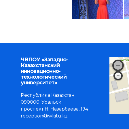
ЧВПОУ «Западно-
Казахстанский
инновационно-
технологический
университет»
Республика Казахстан
090000, Уральск
проспект Н. Назарбаева, 194
reception@wkitu.kz