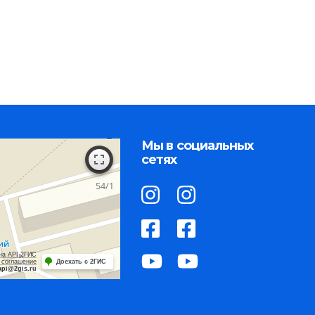
Мы в социальных
сетях
на API 2ГИС
 соглашение
Доехать с 2ГИС
api@2gis.ru