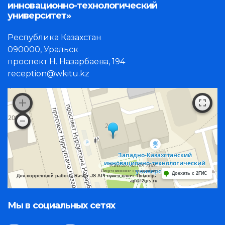
инновационно-технологический
университет»
Республика Казахстан
090000, Уральск
проспект Н. Назарбаева, 194
reception@wkitu.kz
Работает на API 2ГИС
Лицензионное соглашение
Доехать с 2ГИС
Для корректной работы Raster JS API нужен ключ. Помощь:
api@2gis.ru
Мы в социальных сетях