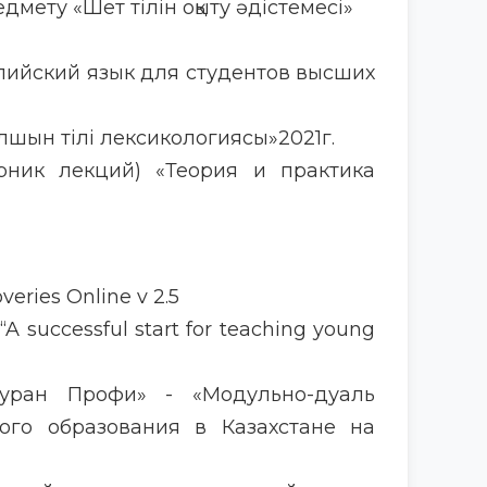
мету «Шет тілін оқыту әдістемесі»
глийский язык для студентов высших
лшын тілі лексикологиясы»2021г.
орник лекций) «Теория и практика
overies Online v 2.5
 “A successful start for teaching young
«Туран Профи» - «Модульно-дуаль
ого образования в Казахстане на