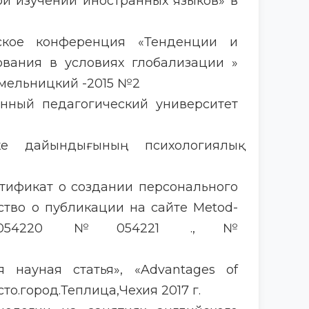
и изучении иностранных языков» в
еское конференция «Тенденции и
ования в условиях глобализации »
Хмельницкий -2015 №2
нный педагогический университет
ке дайындығының психологиялық
Сертификат о создании персонального
ство о публикации на сайте Metod-
 054220 №054221 .,№
 науная статья», «Advantages of
сто.город.Теплица,Чехия 2017 г.