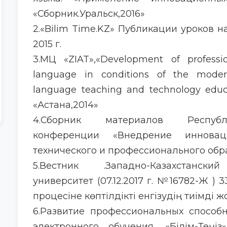
«Сборник.Уральск,2016»
2.«Bilim Time.KZ» Публикации уроков 
2015 г.
3.МЦ «ZIAT»,«Development of profession
language in conditions of the modern
language teaching and technology educ
«Астана,2014»
4.Сборник материалов Республи
конференции «Внедрение иннова
технического и профессионального обра
5.Вестник .Западно-Казахстанский
университет (07.12.2017 г. №16782-Ж ) 331.3
процесіне көптілдікті енгізудің тиімді ж
6.Развитие профессиональных способ
электронного обучения. «Білім-Теңі