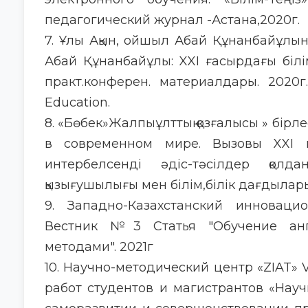
педагогический журнал -Астана,2020г.
7. Ұлы Ақын, ойшыл Абай Құнанбайұлы
Абай Құнанбайұлы: XXI ғасырдағы біл
практ.конферен. материалдары. 2020г.-L
Education.
8. «Бөбек»Жалпыұлттық қозғалысы » бірле
в современном мире. Вызовы XXI в
интербелсенді әдіс-тәсілдер қол
қызығушылығы мен білім,білік дағдыларын
9. Западно-Казахстанский инновацио
Вестник №3 Статья "Обучение анг
методами". 2021г
10. Научно-методический центр «ZIAT»
работ студентов и магистрантов «Нау