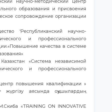
анский научно-методический центр
ального образования и присвоения
еское сопровождение организации
щество 'Республиканский научно-
нического и профессионального
ии.«Повышение качества в системе
азования»
и Казахстан «Система независимой
ического и профессионального
й центр повышения квалификации »
еу жүргізу аясында оқушылардың
 .М.Скиба «TRAINING ON INNOVATIVE