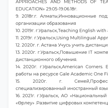
APPROACHES AND METHODS OF TEA
EDUCATION» 29.05-19.06.18г.
9. 2018г.г. Алматы,Инновационные п
организации образования
10. 2019г. г.Уральск,Teaching English with 
11. 2019г. г.Уральск,Using Multilingual App
12. 2020г. г. Астана Учусь учить дистанц
13. 2020г. г.Уральск,Повышение IT ком
дистанционного обучения.
14. 2020г. г.Уральск,American Corners
работы на ресурсе Gale Academic One Fi
15. 2020г. г. Семей,Професс
специализированный иностранный язы
16. 2021г. г.Уральск, АО «Национальн
«Өрлеу» .Развитие цифровых компетенц