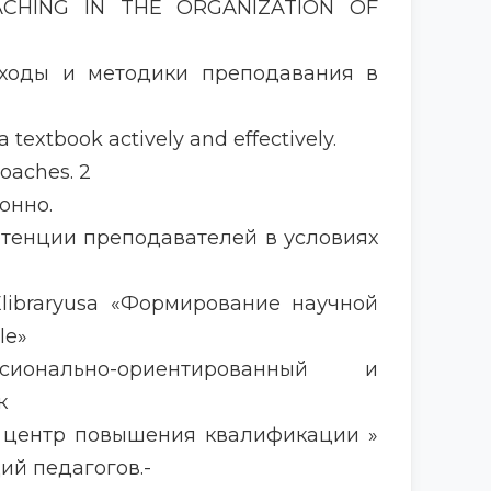
CHING IN THE ORGANIZATION OF
одходы и методики преподавания в
a textbook actively and effectively.
roaches. 2
ионно.
петенции преподавателей в условиях
. Elibraryusa «Формирование научной
le»
ионально-ориентированный и
к
ый центр повышения квалификации »
ий педагогов.-