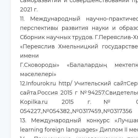
саморазвитии и совершенствовании пр
2021 г.
11. Международный научно-практич
перспективы развития науки и образ
Сборник научных трудов. Г.Переяслив-
«Переяслив Хмельницкий государстве
имени
Г.Сковороды» «Балалардың мектеп
мәселелері»
12.Infourok:ru http/ Учительский сайт
сайта.Россия 2015 г №94257.Свидетель
Kopilka.ru 2015 г.№
054227.,№054382.,№0317459.,№0317356
13. Международный конкурс «Лучшая
learning foreign languages» Диплом II ме