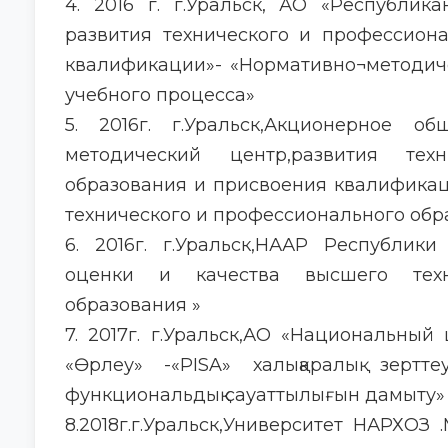
4. 2016 г. г.Уральск, АО «Республик
развития технического и профессион
квалификации»- «Нормативно¬методич
учебного процесса»
5. 2016г. г.Уральск,Акционерное об
методический центр,развития тех
образования и присвоения квалификац
технического и профессионального обр
6. 2016г. г.Уральск,НААР Республик
оценки и качества высшего техн
образования »
7. 2017г. г.Уральск,АО «Национальны
«Өрлеу» -«PISA» халықаралық зертт
функциональдық сауаттылығын дамыту»
8.2018г.г.Уральск,Университет НАРХОЗ