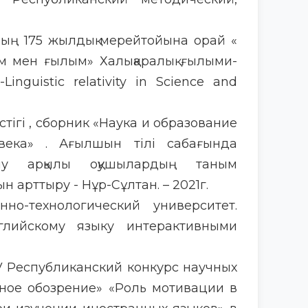
ның 175 жылдық мерейтойына орай «
ім мен ғылым» Халықаралық ғылыми-
inguistic relativity in Science and
стігі , сборник «Наука и образование
ека» . Ағылшын тілі сабағында
дану арқылы оқушылардың таным
 арттыру - Нұр-Сұлтан. – 2021г.
нно-технологический университет.
лийскому языку интерактивными
 V Республиканский конкурс научных
чное обозрение» «Роль мотивации в