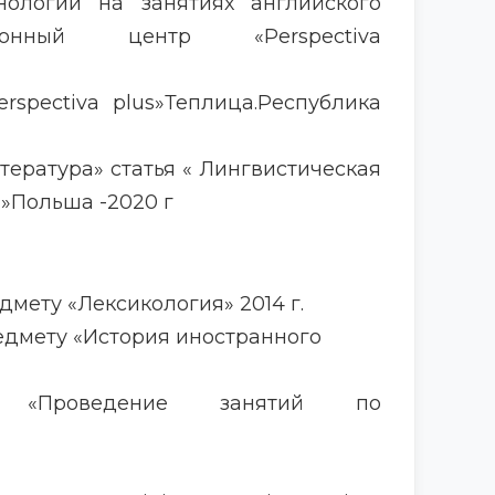
нологии на занятиях английского
ционный центр «Perspectiva
Perspectiva plus»Теплица.Республика
тература» статья « Лингвистическая
 »Польша -2020 г
дмету «Лексикология» 2014 г.
едмету «История иностранного
екс «Проведение занятий по