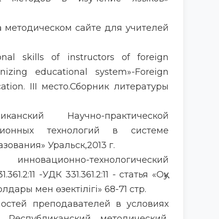
на методическом сайте для учителей
al skills of instructors of foreign
izing educational system»-Foreign
ation. III место.Сборник литературы
канский Научно-практической
ционных технологий в системе
зования» Уральск,2013 г.
 инновационно-технологический
61.2:11 -УДК 331.361.2:11 - статья «Оқу
олдары мен өзектілігі» 68-71 стр.
ностей преподавателей в условиях
з» Республиканский методический,