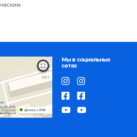
ческим
Мы в социальных
сетях
на API 2ГИС
 соглашение
Доехать с 2ГИС
api@2gis.ru