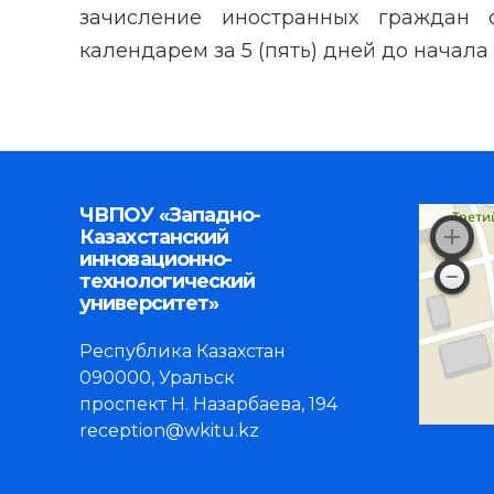
зачисление иностранных граждан о
календарем за 5 (пять) дней до начал
ЧВПОУ «Западно-
Казахстанский
инновационно-
технологический
университет»
Республика Казахстан
090000, Уральск
проспект Н. Назарбаева, 194
reception@wkitu.kz