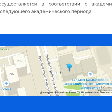
существляется в соответствии с академи
а следующего академического периода.
Работает 
Лицензионное
Для корректной работы Raster JS API нужен ключ. Помощь: 