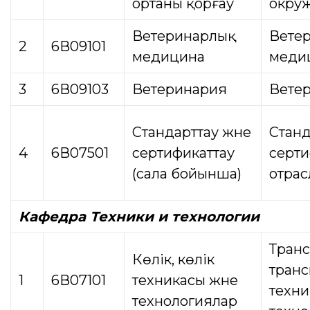
ортаны қорғау
окру
Ветеринарлық
Вете
2
6В09101
медицина
меди
3
6В09103
Ветеринария
Вете
Стандарттау және
Станд
4
6В07501
сертификаттау
серти
(сала бойынша)
отрас
Кафедра Техники и технологии
Транс
Көлік, көлік
транс
1
6В07101
техникасы және
техни
технологиялар