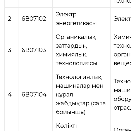
техно
Электр
2
6В07102
Элект
энергетикасы
Органикалық
Хими
заттардың
техно
3
6В07103
химиялық
орган
технологиясы
веще
Технологиялық
Техно
машиналар мен
маши
4
6В07104
құрал-
обору
жабдықтар (сала
отрас
бойынша)
Көлікті
Орга