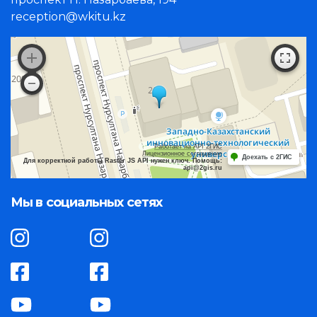
reception@wkitu.kz
Работает на API 2ГИС
Лицензионное соглашение
Доехать с 2ГИС
Для корректной работы Raster JS API нужен ключ. Помощь:
api@2gis.ru
Мы в социальных сетях