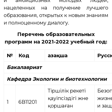
и амбициозных молодых людей,
нацеленных на получение лучшего
образования, открытых к новым знаниям
и полноценному диалогу.
Перечень образовательных
программ на 2021-2022 учебный год:
№
Код
Қазақша
Русс
Бакалавриат
Кафедра Экологии и биотехнологии
Тіршілік әрекеті
Безоп
қауіпсіздігі және
жизн
1
6В11201
қоршаған
и защ