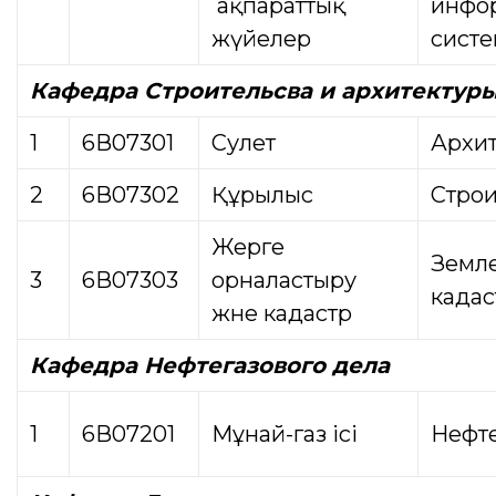
ақпараттық
инфо
жүйелер
сист
Кафедра
Строительсва и архитектур
1
6В07301
Сәулет
Архит
2
6В07302
Құрылыс
Строи
Жерге
Земле
3
6В07303
орналастыру
кадас
және кадастр
Кафедра Нефтегазового дела
1
6В07201
Мұнай-газ ісі
Нефте