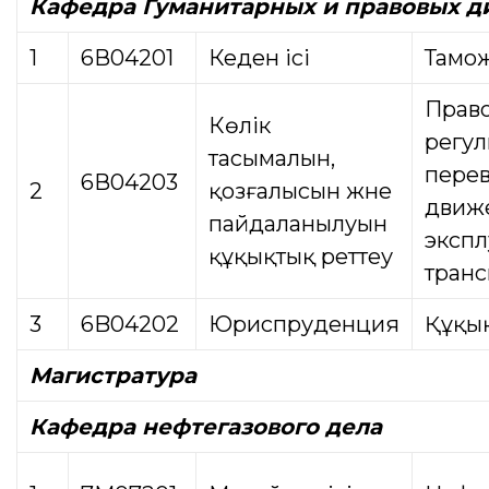
Кафедра Гуманитарных и правовых д
1
6В04201
Кеден ісі
Тамо
Прав
Көлік
регу
тасымалын,
перев
6В04203
2
қозғалысын және
движ
пайдаланылуын
экспл
құқықтық реттеу
транс
3
6B04202
Юриспруденция
Құқы
Магистратура
Кафедра нефтегазового дела