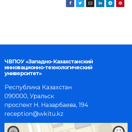
ЧВПОУ «Западно-Казахстанский
инновационно-технологический
университет»
Республика Казахстан
090000, Уральск
проспект Н. Назарбаева, 194
reception@wkitu.kz