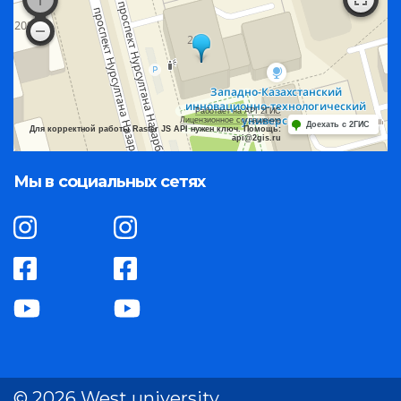
Работает на API 2ГИС
Лицензионное соглашение
Доехать с 2ГИС
Для корректной работы Raster JS API нужен ключ. Помощь:
api@2gis.ru
Мы в социальных сетях
© 2026 West university