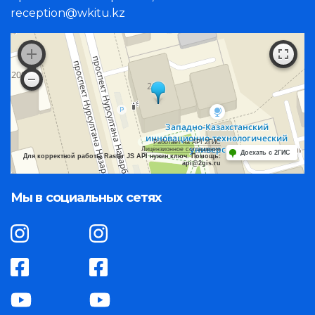
reception@wkitu.kz
Работает на API 2ГИС
Лицензионное соглашение
Доехать с 2ГИС
Для корректной работы Raster JS API нужен ключ. Помощь:
api@2gis.ru
Мы в социальных сетях