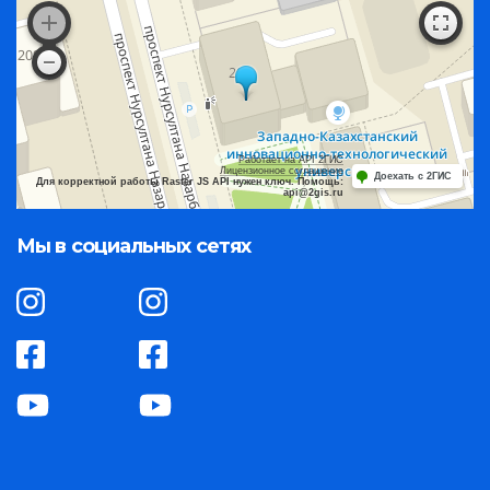
Работает на API 2ГИС
Лицензионное соглашение
Доехать с 2ГИС
Для корректной работы Raster JS API нужен ключ. Помощь:
api@2gis.ru
Мы в социальных сетях