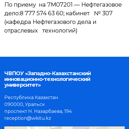
По приему на 7М07201 — Нефтегазовое
дело:8 777 574 63 60; кабинет № 307
(кафедра Нефтегазового дела и
отраслевых технологий)
ЧВПОУ «Западно-Казахстанский
инновационно-технологический
университет»
Республика Казахстан
090000, Уральск
проспект Н. Назарбаева, 194
reception@wkitu.kz