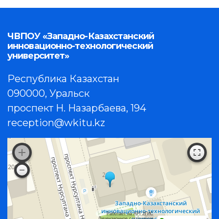
ЧВПОУ «Западно-Казахстанский
инновационно-технологический
университет»
Республика Казахстан
090000, Уральск
проспект Н. Назарбаева, 194
reception@wkitu.kz
Работает на API 2ГИС
Лицензионное соглашение