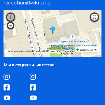
reception@wkitu.kz
Работает на API 2ГИС
Лицензионное соглашение
Доехать с 2ГИС
Для корректной работы Raster JS API нужен ключ. Помощь:
api@2gis.ru
Мы в социальных сетях