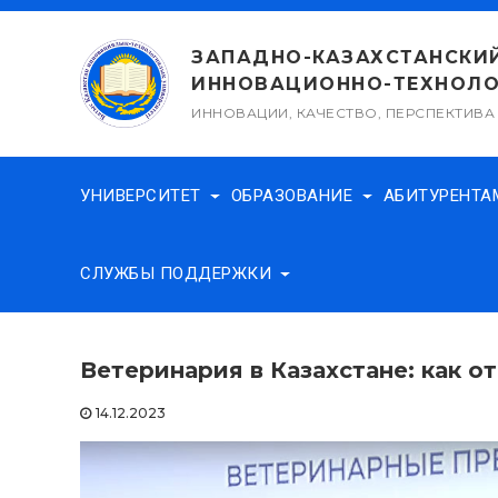
Перейти
к
ЗАПАДНО-КАЗАХСТАНСКИ
содержимому
ИННОВАЦИОННО-ТЕХНОЛО
ИННОВАЦИИ, КАЧЕСТВО, ПЕРСПЕКТИВА
УНИВЕРСИТЕТ
ОБРАЗОВАНИЕ
АБИТУРЕНТ
СЛУЖБЫ ПОДДЕРЖКИ
Ветеринария в Казахстане: как 
14.12.2023