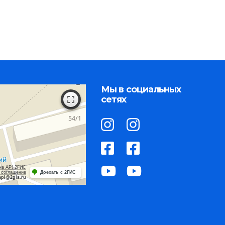
Мы в социальных
сетях
на API 2ГИС
 соглашение
Доехать с 2ГИС
api@2gis.ru