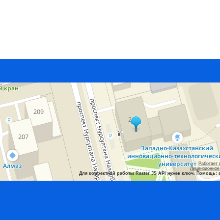
Работает 
Лицензионное
Для корректной работы Raster JS API нужен ключ. Помощь: 