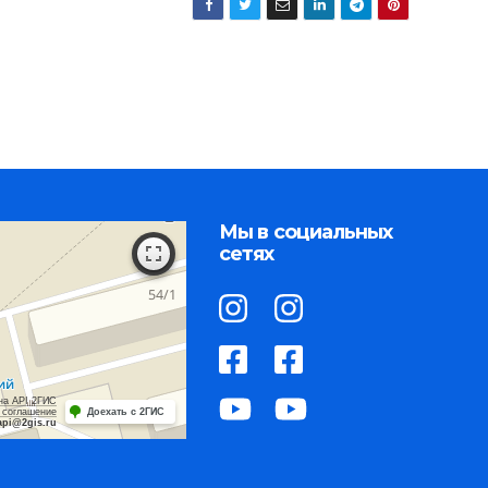
Мы в социальных
сетях
на API 2ГИС
 соглашение
Доехать с 2ГИС
api@2gis.ru