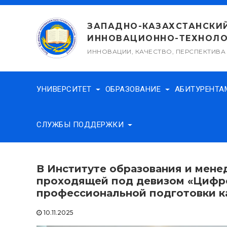
Перейти
к
ЗАПАДНО-КАЗАХСТАНСКИ
содержимому
ИННОВАЦИОННО-ТЕХНОЛО
ИННОВАЦИИ, КАЧЕСТВО, ПЕРСПЕКТИВА
УНИВЕРСИТЕТ
ОБРАЗОВАНИЕ
АБИТУРЕНТ
СЛУЖБЫ ПОДДЕРЖКИ
В Институте образования и мене
проходящей под девизом «Цифро
профессиональной подготовки к
10.11.2025