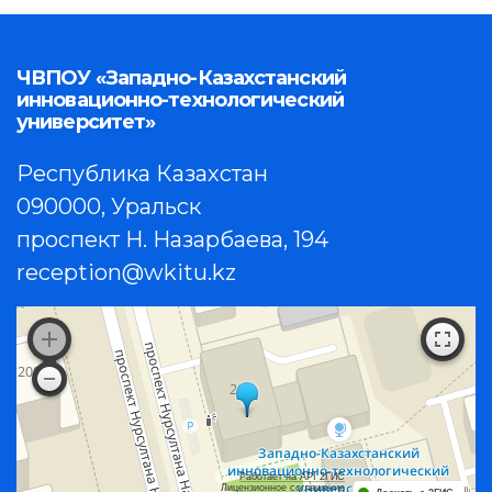
ЧВПОУ «Западно-Казахстанский
инновационно-технологический
университет»
Республика Казахстан
090000, Уральск
проспект Н. Назарбаева, 194
reception@wkitu.kz
Работает на API 2ГИС
Лицензионное соглашение