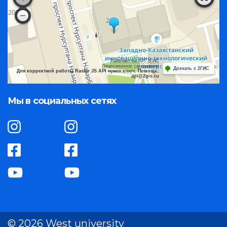
Работает на API 2ГИС
Лицензионное соглашение
Доехать с 2ГИС
Для корректной работы Raster JS API нужен ключ. Помощь:
api@2gis.ru
Мы в социальных сетях
© 2026 West university