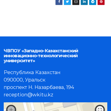
ЧВПОУ «Западно-Казахстанский
инновационно-технологический
университет»
Республика Казахстан
090000, Уральск
проспект Н. Назарбаева, 194
reception@wkitu.kz