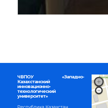
ЧВПОУ «Западно-
Казахстанский
инновационно-
технологический
университет»
Республика Казахстан