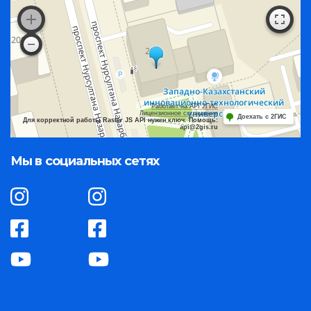
Работает на API 2ГИС
Лицензионное соглашение
Доехать с 2ГИС
Для корректной работы Raster JS API нужен ключ. Помощь:
api@2gis.ru
Мы в социальных сетях