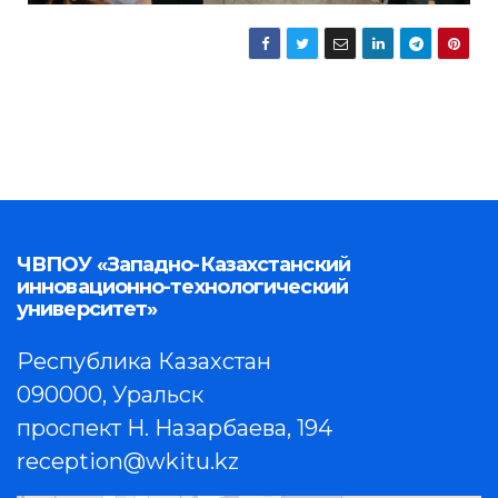
ЧВПОУ «Западно-Казахстанский
инновационно-технологический
университет»
Республика Казахстан
090000, Уральск
проспект Н. Назарбаева, 194
reception@wkitu.kz