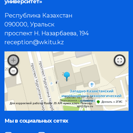
университет»
Республика Казахстан
090000, Уральск
проспект Н. Назарбаева, 194
reception@wkitu.kz
Работает на API 2ГИС
Лицензионное соглашение
Доехать с 2ГИС
Для корректной работы Raster JS API нужен ключ. Помощь:
api@2gis.ru
Мы в социальных сетях